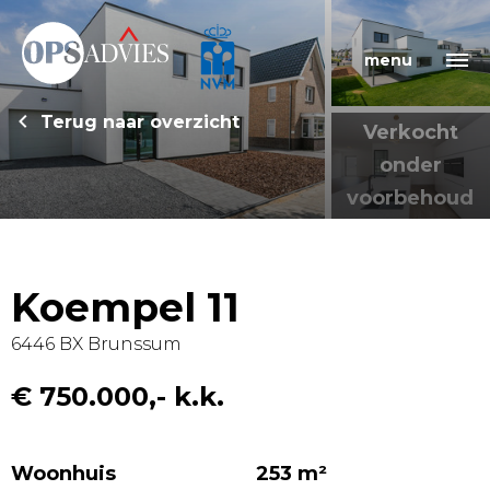
menu
Terug naar overzicht
Verkocht
onder
voorbehoud
Koempel 11
6446 BX
Brunssum
€ 750.000,- k.k.
Woonhuis
253 m²